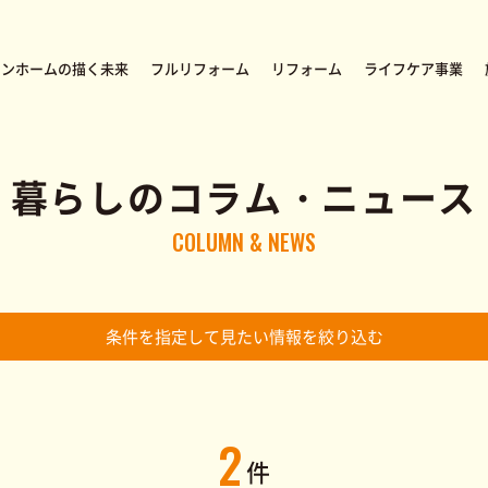
オンホームの描く未来
フルリフォーム
リフォーム
ライフケア事業
暮らしのコラム・ニュース
COLUMN & NEWS
内装リフォーム
福祉用具レンタル／販売
会社概要・アクセス
外装リフォーム
住宅改修・
協力業者・職
バリアフリー工事
条件を指定して見たい情報を絞り込む
2
件