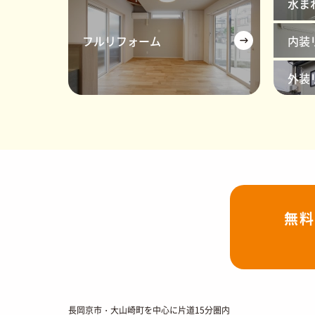
水ま
フルリフォーム
内装
外装
無料
長岡京市・大山崎町を中心に片道15分圏内