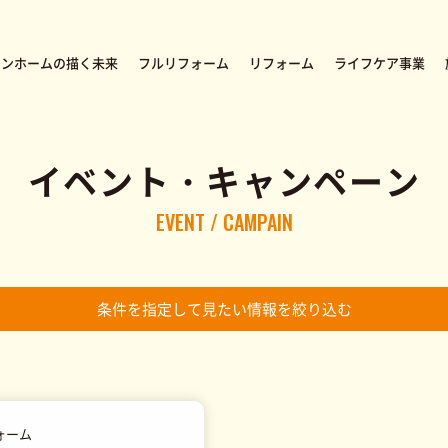
オンホームの描く未来
フルリフォーム
リフォーム
ライフケア事業
イベント・キャンペーン
EVENT / CAMPAIN
内装リフォーム
福祉用具レンタル／販売
会社概要・アクセス
外装リフォーム
住宅改修・
協力業者・職
バリアフリー工事
条件を指定して見たい情報を絞り込む
ォーム