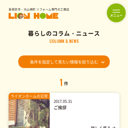
長岡京市・大山崎町 リフォーム専門の工務店
暮らしのコラム・ニュース
フルリフォーム
COLUMN & NEWS
リフォーム
条件を指定して見たい情報を絞り込む
水まわり
内装
外装
リフォーム
リフォーム
リフォーム
1
件
駆け付けサービス
ライオンホームの日常
2017.05.31
ご挨拶
ライフケア事業
福祉用具レンタル／販売