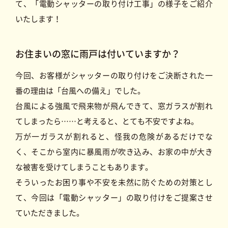
て、「電動シャッターの取り付け工事」の様子をご紹介
住宅改修・バリアフリー工事
いたします！
最新
ニュース
施工事例
キャンペーン
＆コラム
お住まいの窓に雨戸は付いていますか？
今回、お客様がシャッターの取り付けをご決断された一
番の理由は「台風への備え」でした。
台風による強風で飛来物が飛んできて、窓ガラスが割れ
会社情報・アクセス
てしまったら……と考えると、とても不安ですよね。
会社概要
スタッフ
協力会社
アクセス
紹介
募集
万が一ガラスが割れると、怪我の危険があるだけでな
く、そこから室内に暴風雨が吹き込み、お家の中が大き
な被害を受けてしまうこともあります。
そういったお困り事や不安を未然に防ぐための対策とし
て、今回は「電動シャッター」の取り付けをご提案させ
ていただきました。