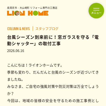
長岡京市・大山崎町 リフォーム専門の工務店
フルリフォーム
COLUMN & NEWS
スタッフブログ
台風シーズン到来前に！窓ガラスを守る「電
動シャッター」の取付工事
リフォーム
2026.06.16
水まわり
内装
外装
リフォーム
リフォーム
リフォーム
こんにちは！ライオンホームです。
季節も変わり、だんだんと台風のシーズンが近づいてき
ましたね。
駆け付けサービス
みなさま、ご自宅の強風対策や防災対策は万全でしょう
か？
ライフケア事業
今回は、地域の皆様の安全を守るための施工事例とし
福祉用具レンタル／販売