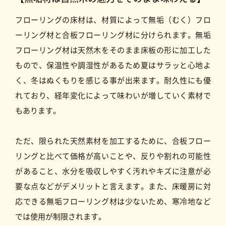
住宅改修・バリアフリー工事
フローリングの床材は、材質によって無垢（むく）フロ
ーリング材と合板フローリング材に分けられます。無垢
最新
ニュース
施工事例
キャンペーン
＆コラム
フローリング材は天然木をそのまま床板の形に加工した
もので、保温性や調湿性があるため夏はサラッと心地よ
く、冬はぬくもりを感じる事が出来ます。耐久性にも優
れており、経年変化によって味わいが増していく素材で
会社情報・アクセス
もあります。
会社概要
スタッフ
協力会社
アクセス
紹介
募集
ただ、限られた天然素材を加工するために、合板フロー
リングと比べて価格が高いことや、反りや割れの可能性
があること、水分を吸収しやすく汚れやキズに注意が必
要な点などがデメリットと言えます。また、床暖房に対
応できる無垢フローリング材は少ないため、寒冷地など
では使用が制限されます。