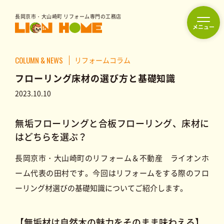
長岡京市・大山崎町 リフォーム専門の工務店
フルリフォーム
COLUMN & NEWS
リフォームコラム
フローリング床材の選び方と基礎知識
リフォーム
2023.10.10
水まわり
内装
外装
無垢フローリングと合板フローリング、床材に
リフォーム
リフォーム
リフォーム
はどちらを選ぶ？
長岡京市・大山崎町のリフォーム＆不動産 ライオンホ
駆け付けサービス
ーム代表の田村です。今回はリフォームをする際のフロ
ーリング材選びの基礎知識についてご紹介します。
ライフケア事業
福祉用具レンタル／販売
【無垢材は自然木の魅力をそのまま味わえる】